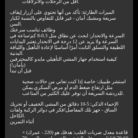
أقل من الرحلات والانزلاقات.
الميزات الطارئة: تأكد من أنها تحتوي على أزرار إيقاف
سريعة ومشبك أمان - غير قابل للتفاوض بالنسبة لكبار
السن.
وظائف تناسب سرعتك
السرعة والانحدار: ابحث عن نطاق مثل 0.3-8 كم/ساعة في
السرعة ولا يزيد عن 12 درجة في الانحدار.
تعتبر البدايات
اللطيفة والتسلق الثابت أمرًا أساسيًا لإعادة التأهيل واللياقة
البدنية.
كيفية استخدام جهاز المشي التأهيلي مايدو كالمحترفين
(بأمان!)
قبل أن تبدأ
استشر طبيبك: خاصة إذا كنت تعاني من حالات صحية
مثل ارتفاع ضغط الدم أو مرض السكري.
يمكن
للدردشة السريعة أن توفر عليك الكثير من المتاعب.
الإحماء الذكي: 5-10 دقائق من المشي الخفيف أو تحريك
الساق - جهز تلك المفاصل!
فكر في دوائر الركبة ولفات
الكاحل.
أثناء التمرين
قاعدة معدل ضربات القلب: هدفك هو (220 - عمرك) ×