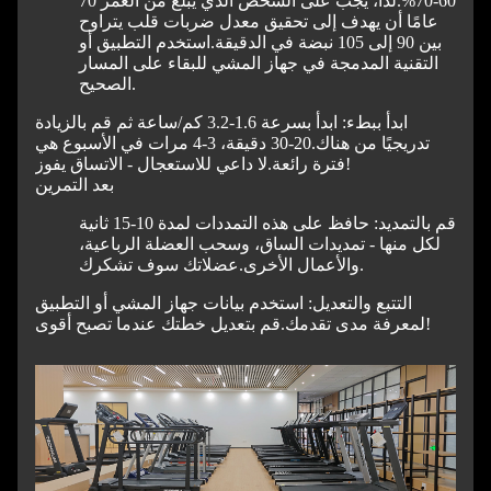
60-70%.
لذا، يجب على الشخص الذي يبلغ من العمر 70
عامًا أن يهدف إلى تحقيق معدل ضربات قلب يتراوح
بين 90 إلى 105 نبضة في الدقيقة.
استخدم التطبيق أو
التقنية المدمجة في جهاز المشي للبقاء على المسار
الصحيح.
ابدأ ببطء: ابدأ بسرعة 1.6-3.2 كم/ساعة ثم قم بالزيادة
تدريجيًا من هناك.
20-30 دقيقة، 3-4 مرات في الأسبوع هي
لا داعي للاستعجال - الاتساق يفوز!
فترة رائعة.
بعد التمرين
قم بالتمديد: حافظ على هذه التمددات لمدة 10-15 ثانية
لكل منها - تمديدات الساق، وسحب العضلة الرباعية،
عضلاتك سوف تشكرك.
والأعمال الأخرى.
التتبع والتعديل: استخدم بيانات جهاز المشي أو التطبيق
قم بتعديل خطتك عندما تصبح أقوى!
لمعرفة مدى تقدمك.