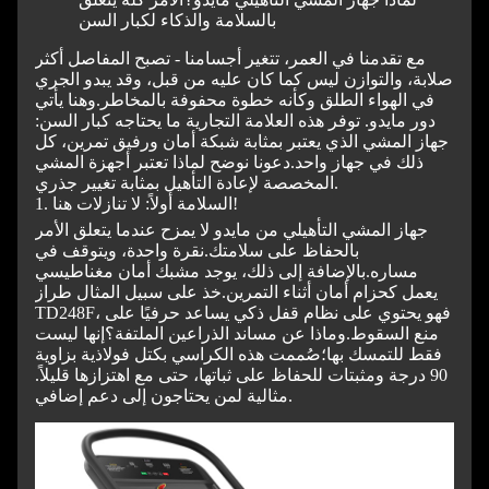
بالسلامة والذكاء لكبار السن
مع تقدمنا ​​في العمر، تتغير أجسامنا - تصبح المفاصل أكثر
صلابة، والتوازن ليس كما كان عليه من قبل، وقد يبدو الجري
في الهواء الطلق وكأنه خطوة محفوفة بالمخاطر.
وهنا يأتي
دور مايدو. توفر هذه العلامة التجارية ما يحتاجه كبار السن:
جهاز المشي الذي يعتبر بمثابة شبكة أمان ورفيق تمرين، كل
ذلك في جهاز واحد.
دعونا نوضح لماذا تعتبر أجهزة المشي
المخصصة لإعادة التأهيل بمثابة تغيير جذري.
1. السلامة أولاً: لا تنازلات هنا!
جهاز المشي التأهيلي من مايدو لا يمزح عندما يتعلق الأمر
بالحفاظ على سلامتك.
نقرة واحدة، ويتوقف في
مساره.
بالإضافة إلى ذلك، يوجد مشبك أمان مغناطيسي
يعمل كحزام أمان أثناء التمرين.
خذ على سبيل المثال طراز
TD248F، فهو يحتوي على نظام قفل ذكي يساعد حرفيًا على
منع السقوط.
وماذا عن مساند الذراعين الملتفة؟
إنها ليست
فقط للتمسك بها؛
صُممت هذه الكراسي بكتل فولاذية بزاوية
90 درجة ومثبتات للحفاظ على ثباتها، حتى مع اهتزازها قليلاً.
مثالية لمن يحتاجون إلى دعم إضافي.