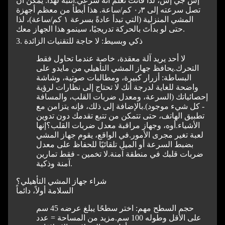
إس جي إس، لذا فأنت تعلم أنه شرعي.
انتبه لهذا: يمكن أن
تصل سرعته إلى ٠٫٣ كم/ساعة. هذا أبطأ من معظم أجهزة
المشي المنزلية (التي تبدأ عادةً بسرعة ١ كم/ساعة)، لذا
حتى لو بدأتَ بالحركة تدريجيًا، سينمو هذا الجهاز معك.
3. ذكي وبسيط: لا حاجة للتقنيات الزائدة
لا أحد يريد آلة معقدة، خاصة عندما تحاول فقط
التحرك.
يحافظ جهاز المشي التأهيلي من مايدو على
البساطة: أزرار كبيرة، ومطالبات صوتية، وشاشة
واضحة للغاية لدرجة أنك لا تحتاج إلى نظارات لرؤية
إحصائياتك (السرعة، ومعدل ضربات القلب، والمسافة
- كل شيء موجود).
بالإضافة إلى ذلك، فإنه يتزامن مع
تطبيق الهاتف، حتى تتمكن من تتبع تقدمك دون تدوين
الأشياء.
أوه، وجهاز مراقبة معدل ضربات القلب؟
إنها
لعبة تغير مجرى الأمور.
في الواقع، يقوم جهاز المشي
بضبط السرعة أو الميل تلقائيًا للحفاظ على معدل
ضربات قلبك في منطقة آمنة.
لا تخمين - فقط تمارين
آمنة وذكية.
شراء جهاز المشي التأهيلي؟
السلامة أولاً، دائماً
حجم السطح مهم: اختر سطحًا يبلغ عرضه 45 سم
على الأقل وطوله 100 سم.
مزيد من المساحة = عدد