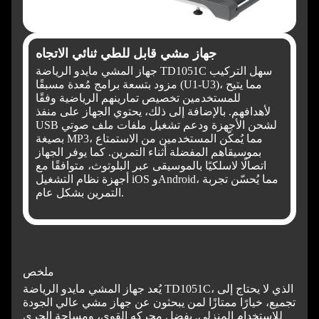
جهاز مشي قابل للطي ثنائي الاتجاه
جهاز المشي مايدو الرياضة TD1051C سهل التركيب
مزود بتسعة برامج مُعدة مسبقًا (U1-U3)، مما يتيح
للمستخدمين تخصيص تمارينهم الرياضية وفقًا
لأهدافهم. بالإضافة إلى ذلك، يحتوي الجهاز على منفذ
USB لشحن الأجهزة ودعم تشغيل ملفات ملف صوتي
بصيغة MP3، مما يُمكّن المستخدمين من الاستمتاع
بموسيقاهم المفضلة أثناء التمرين. كما يوفر الجهاز
اتصالًا لاسلكيًا بالموسيقى عبر البلوتوث، متوافقًا مع
أجهزة نظام التشغيل iOS وAndroid، مما يُحسّن تجربة
التمرين بشكل عام.
ملخص
يُعد جهاز المشي مايدو الرياضة TD1051C، الذي لا يحتاج إلى
تجميع، خيارًا ممتازًا لمن يبحثون عن جهاز مشي عالي الجودة
للاستخدام المنزلي. بفضل محركه القوي، ومساحة الجري