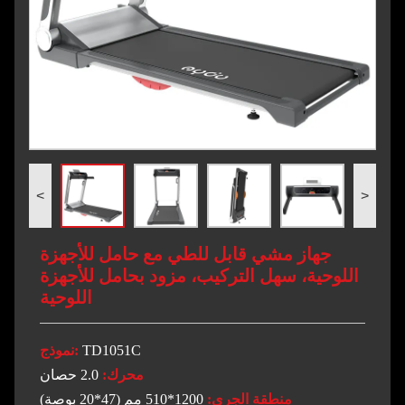
<
>
جهاز مشي قابل للطي مع حامل للأجهزة
اللوحية، سهل التركيب، مزود بحامل للأجهزة
اللوحية
TD1051C
نموذج:
محرك:
2.0 حصان
منطقة الجري:
1200*510 مم (47*20 بوصة)