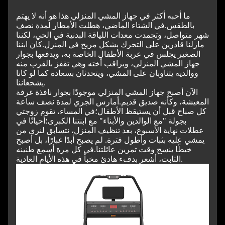
ما أحبه أكثر في جهاز المشي المنزلي هذا هو أنه لا يهتم
بالطقس.
في الشتاء الماضي، هطلت الأمطار لمدة نصف
شهر متواصل، وتجمدت معدات اللياقة البدنية في الحي، لكننا
مازلنا قادرين على التحرك بشكل مريح في المنزل.
كان ابننا
الصغير يجلس في عربة الأطفال الخاصة به، ويدفعها بجوار
جهاز المشي المنزلي، ويراقب أخته وهي تقفز بالقرب منه
ووالديه يتناوبان على المشي، ويتحدثان بسعادة كما لو كانا
يشجعاننا.
الآن أصبح جهاز المشي المنزلي موجودًا بجوار نافذة غرفة
المعيشة، وكأنه صديق قديم.
أمارس الجري لمدة نصف ساعة
كل صباح قبل أن يستيقظ الأطفال؛
في المساء، تقوم زوجتي
بجولة "مع الوالدين والأبناء" مع ابنتنا الكبرى؛
أحيانًا في
عطلات نهاية الأسبوع، بعد تنظيف المنزل، نتسابق لنرى من
يمشي عليه بثبات وأطول فترة. لم يصبح أبدًا غبارًا، بل أصبح
خيطًا ينسج وقت تمرين عائلتنا.
في كل مرة أسمع طنينه
الثابت، أشعر بدفء هادئ مخبأ في هذه الأيام العادية.