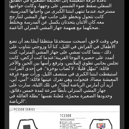
نافذة غرفة المعيشة إلى الحديقة الصغيرة في الطابق
السفلي.
سقط ضوء الشمس على وجهها، وكانت حواجبها
مسترخية.
عندما تنتهي ابنتنا الكبرى من واجباتها المدرسية،
كانت تتجول وتخطو على جانب جهاز المشي لتتأرجح
معه.
كان الاثنان يتحدثان بكسل عن المدرسة ويختلط
ضحكهما مع همهمة جهاز المشي المنزلي الناعمة.
وفي وقت لاحق، أصبحت مستخدمًا منتظمًا أيضًا.
بعد أن نضع
الأطفال في الفراش في الليل، كنا أنا وزوجتي نتناوب على
ذلك - بينما كانت تمشي على جهاز المشي المنزلي، كنت
أتمدد على حصيرة اليوجا القريبة؛
عندما كنت أركض، كانت
تجلس بجانبي تطوي الملابس، وترفع رأسها بين الحين والآخر
قائلة: "تمهّل قليلًا - لا تُصاب بوخزة". في إحدى المرات،
استيقظت ابنتنا الكبرى في منتصف الليل، ورأت ضوء غرفة
المعيشة مضاءً، فتجولت وهي تفرك عينيها قائلة: "أمي، أبي،
أريد أن أمارس الرياضة أيضًا". في تلك الليلة، سارت على
جهاز المشي المنزلي بأبطأ سرعة لمدة خمس دقائق،
وخدودها الصغيرة محمرّة، مُعلنةً نفسها "بطلة العائلة في
الرياضة".