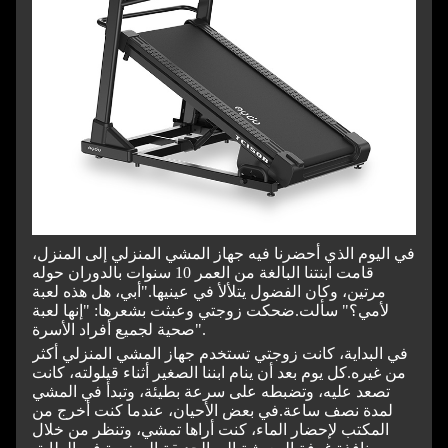
في اليوم الذي أحضرنا فيه جهاز المشي المنزلي إلى المنزل،
قامت ابنتنا البالغة من العمر 10 سنوات بالدوران حوله
مرتين، وكان الفضول يتلألأ في عينيها.
"أبي، هل هذه لعبة
لأمي؟" سألت.
ضحكت زوجتي وعبثت بشعرها: "إنها لعبة
صحية لجميع أفراد الأسرة".
في البداية، كانت زوجتي تستخدم جهاز المشي المنزلي أكثر
من غيره.
كل يوم بعد أن ينام ابننا الصغير أثناء قيلولته، كانت
تصعد عليه، وتضبطه على سرعة بطيئة، وتبدأ في المشي
لمدة نصف ساعة.
في بعض الأحيان، عندما كنت أخرج من
المكتب لإحضار الماء، كنت أراها تمشي، وتنظر من خلال